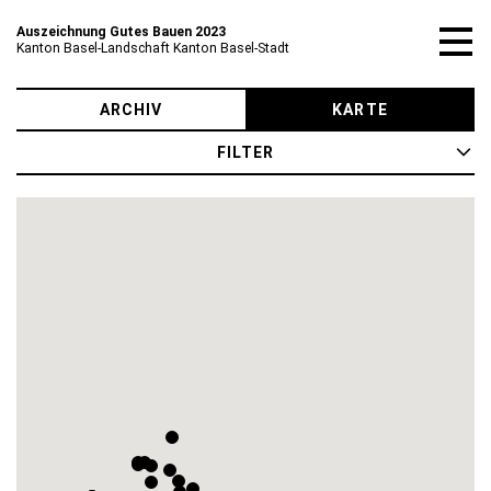
Auszeichnung
Gutes Bauen 2023
Kanton Basel-Landschaft
Kanton Basel-Stadt
ARCHIV
KARTE
FILTER
BROSCHÜRE PDF
Aussenraumgestaltung Munsterhugel Basel
ParkCaf� und Parkanlage Elisabethen Basel
Museum der Kulturen Basel
Normwartehallen Basler Verkehrsbetriebe Basel
Temporäre Raummodule Basel
Verwaltungsgebäude Basel
Birskopfsteg Birsfelden und Basel
Wohn und Geschäftshaus Volt Zentrum Basel
Wohn und Geschäftshaus Volta Mitte Basel